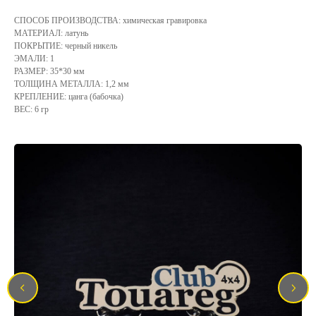
СПОСОБ ПРОИЗВОДСТВА: химическая гравировка
МАТЕРИАЛ: латунь
ПОКРЫТИЕ: черный никель
ЭМАЛИ: 1
РАЗМЕР: 35*30 мм
ТОЛЩИНА МЕТАЛЛА: 1,2 мм
КРЕПЛЕНИЕ: цанга (бабочка)
ВЕС: 6 гр