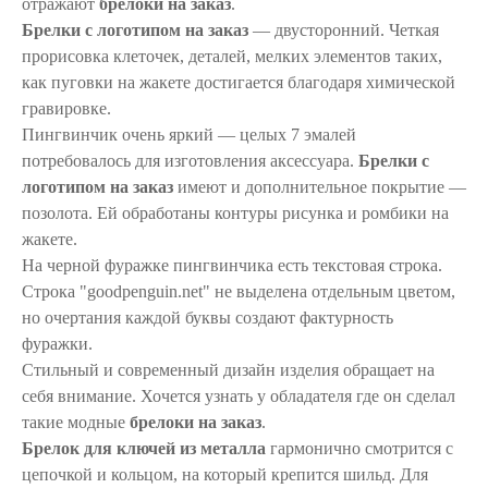
отражают
брелоки на заказ
.
Брелки с логотипом на заказ
― двусторонний. Четкая
прорисовка клеточек, деталей, мелких элементов таких,
как пуговки на жакете достигается благодаря химической
гравировке.
Пингвинчик очень яркий ― целых 7 эмалей
потребовалось для изготовления аксессуара.
Брелки с
логотипом на заказ
имеют и дополнительное покрытие ―
позолота. Ей обработаны контуры рисунка и ромбики на
жакете.
На черной фуражке пингвинчика есть текстовая строка.
Строка "goodpenguin.net" не выделена отдельным цветом,
но очертания каждой буквы создают фактурность
фуражки.
Стильный и современный дизайн изделия обращает на
себя внимание. Хочется узнать у обладателя где он сделал
такие модные
брелоки на заказ
.
Брелок для ключей из металла
гармонично смотрится с
цепочкой и кольцом, на который крепится шильд. Для