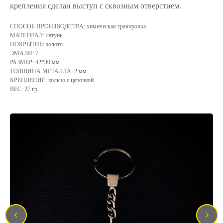
крепления сделан выступ с сквозным отверстием.
СПОСОБ ПРОИЗВОДСТВА: химическая гравировка
МАТЕРИАЛ: латунь
ПОКРЫТИЕ: золото
ЭМАЛИ: 7
РАЗМЕР: 42*30 мм
ТОЛЩИНА МЕТАЛЛА: 2 мм
КРЕПЛЕНИЕ: кольцо с цепочкой
ВЕС: 27 гр