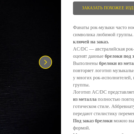
ЗАКАЗАТЬ ПОХОЖЕЕ ИЗ
Фанаты рок-музыки часто нос
символика любимой группы. 
ключей на заказ.
AC/DC ― австралийская рок-
оценят данные
брелоки под 
Выполнены
брелоки из мет
повторяет логотип музыкальн
у многих рок-исполнителей, 
группы.
Логотип AC/DC представляет
из металла
полностью повто
готическом стиле. Аббревиа
передают стилистику перемен
Под заказ брелоки
можно вы
формой.