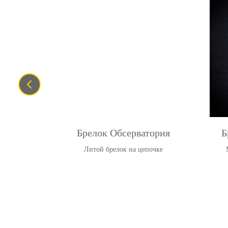
м
Брелок Обсерватория
Б
лок
Литой брелок на цепочке