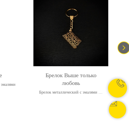
e
Брелок Выше только
любовь
 эмалями
Брелок металлический с эмалями на
заказ