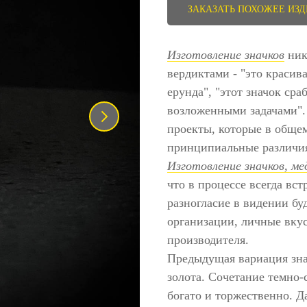
ЗАКАЗАТЬ ПОХОЖЕЕ ИЗ
Изготовление значков
ник
вердиктами - "это красива
ерунда", "этот значок сраб
возложенными задачами".
проекты, которые в обще
принципиальные различи
Изготовление значков, ме
что в процессе всегда вс
разногласие в видении бу
организации, личные вкус
производителя.
Предыдущая вариация зна
золота. Сочетание темно
богато и торжественно. Д