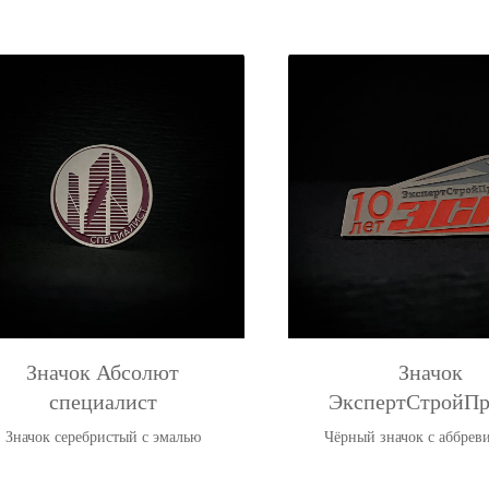
Значок Абсолют
Значок
специалист
ЭкспертСтройПр
Значок серебристый с эмалью
Чёрный значок с аббрев
компании