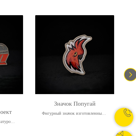
Значок Попугай
оект
Фигурный значок изготовленный в
Москве
иатурой