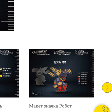
ь
Макет значка Робот
Мак