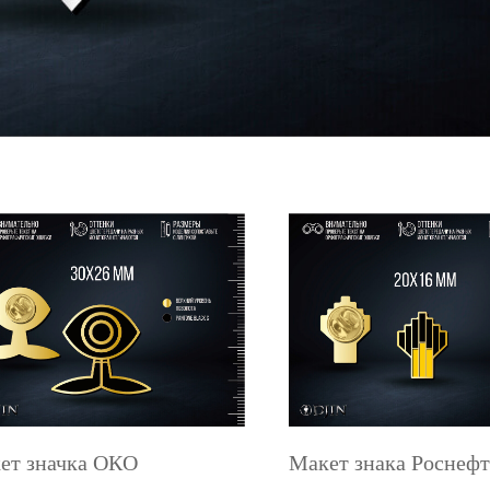
ет значка ОКО
Макет знака Роснефт