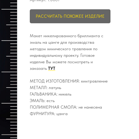
РАССЧИТАТЬ ПОХОЖЕЕ ИЗДЕЛИЕ
Макет никелированного бриллианта с
эмаль на цанге для производства
методом химического травления по
индивидуальному проекту. Готовое
изделие Вы можете посмотреть и
заказать
ТУТ
МЕТОД ИЗГОТОВЛЕНИЯ: химтравление
МЕТАЛЛ: латунь
ГАЛЬВАНИКА: никель
ЭМАЛЬ: есть
ПОЛИМЕРНАЯ СМОЛА: не нанесена
ФУРНИТУРА: цанга