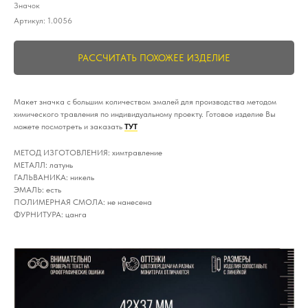
Значок
Артикул:
1.0056
РАССЧИТАТЬ ПОХОЖЕЕ ИЗДЕЛИЕ
Макет значка с большим количеством эмалей для производства методом
химического травления по индивидуальному проекту. Готовое изделие Вы
можете посмотреть и заказать
ТУТ
МЕТОД ИЗГОТОВЛЕНИЯ: химтравление
МЕТАЛЛ: латунь
ГАЛЬВАНИКА: никель
ЭМАЛЬ: есть
ПОЛИМЕРНАЯ СМОЛА: не нанесена
ФУРНИТУРА: цанга