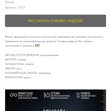
Значок
Артикул:
1.0121
РАССЧИТАТЬ ПОХОЖЕЕ ИЗДЕЛИЕ
Макет фирменного золотого значка для производства методом химического
травления по индивидуальному проекту. Готовое изделие Вы можете
посмотреть и заказать
ТУТ
МЕТОД ИЗГОТОВЛЕНИЯ: химтравление
МЕТАЛЛ: латунь
ГАЛЬВАНИКА: золото
ЭМАЛЬ: есть
ПОЛИМЕРНАЯ СМОЛА: нанесена
ФУРНИТУРА: цанга