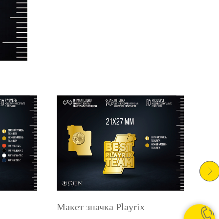
Макет значка Playrix
Мак