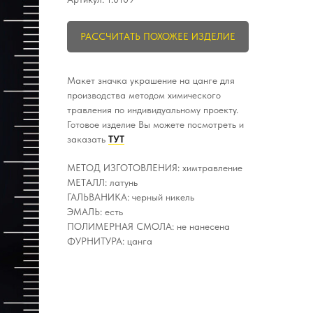
РАССЧИТАТЬ ПОХОЖЕЕ ИЗДЕЛИЕ
Макет значка украшение на цанге для
производства методом химического
травления по индивидуальному проекту.
Готовое изделие Вы можете посмотреть и
заказать
ТУТ
МЕТОД ИЗГОТОВЛЕНИЯ: химтравление
МЕТАЛЛ: латунь
ГАЛЬВАНИКА: черный никель
ЭМАЛЬ: есть
ПОЛИМЕРНАЯ СМОЛА: не нанесена
ФУРНИТУРА: цанга