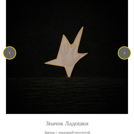
Значок Ладошки
Значок с локальной позолотой