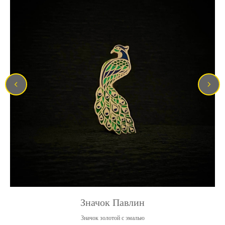
Значок Павлин
Значок золотой с эмалью