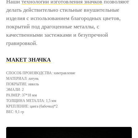
Наши
технологии изготовления значков
позволяют
делать действительно стильные внушительные
изделия с использованием благородных цветов,
покрытий под драгоценные металлы, с
качественными застежками и безупречной
гравировкой.
МАКЕТ ЗНАЧКА
СПОСОБ ПРОИЗВОДСТВА: химтравление
МАТЕРИАЛ: латунь
ПОКРЫТИЕ: никель
ЭМАЛИ: 2
РАЗМЕР: 37*18 мм
ТОЛЩИНА МЕТАЛЛА: 1,5 мм
КРЕПЛЕНИЕ: цанга (бабочка)*2
ВЕС: 9,1 гр