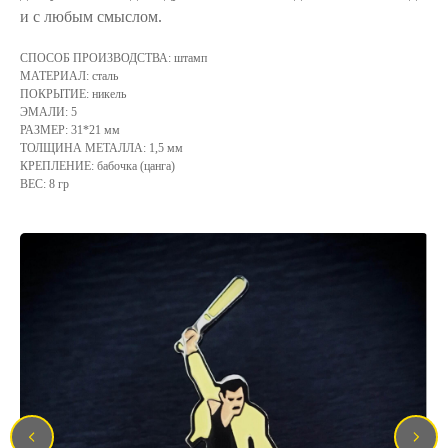
и с любым смыслом.
СПОСОБ ПРОИЗВОДСТВА: штамп
МАТЕРИАЛ: сталь
ПОКРЫТИЕ: никель
ЭМАЛИ: 5
РАЗМЕР: 31*21 мм
ТОЛЩИНА МЕТАЛЛА: 1,5 мм
КРЕПЛЕНИЕ: бабочка (цанга)
ВЕС: 8 гр