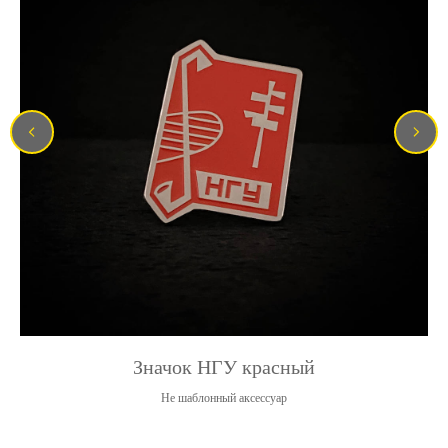
Значок НГУ красный
Не шаблонный аксессуар