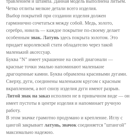
травлением и штампа. Данная модель выполнена литьем.
Четко отлиты мелкие детали всего изделия.
Выбор покрытий при создании изделия должен
гармонично сочетаться между собой. Медь, золото,
серебро, никель ― каждое покрытие по-своему делает
особенным
знак. Латунь
здесь покрыта золотом. Это
придает королевской стати обладателю через такой
маленький аксессуар.
Буква "N" имеет украшение на своей диагонали ―
красные точки эмалью напоминают маленькие
драгоценные камни. Буква обрамлена красивыми дугами.
Сверху, дуги, соединены маленьким кругом с красным
вкраплением, а вот снизу изделия дуги имеют разрыв.
Литой знак на заказ
исполнен не в привычном виде ― он
имеет пустоты в центре изделия и напоминает ручную
работу.
В этом значке грамотно продумано и крепление. Иглу с
цангой закрывает
латунь, значок
соединяется "штангой"
максимально надежно.