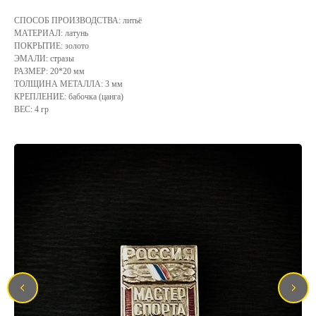
СПОСОБ ПРОИЗВОДСТВА: литьё
МАТЕРИАЛ: латунь
ПОКРЫТИЕ: золото
ЭМАЛИ: стразы
РАЗМЕР: 20*20 мм
ТОЛЩИНА МЕТАЛЛА: 3 мм
КРЕПЛЕНИЕ: бабочка (цанга)
ВЕС: 4 гр