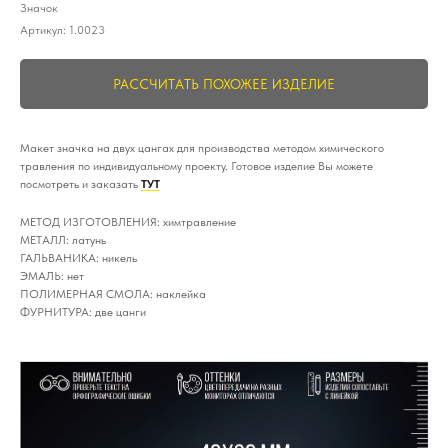
Значок
Артикул:
1.0023
РАССЧИТАТЬ ПОХОЖЕЕ ИЗДЕЛИЕ
Макет значка на двух цангах для производства методом химического
травления по индивидуальному проекту. Готовое изделие Вы можете
посмотреть и заказать
ТУТ
МЕТОД ИЗГОТОВЛЕНИЯ: химтравление
МЕТАЛЛ: латунь
ГАЛЬВАНИКА: никель
ЭМАЛЬ: нет
ПОЛИМЕРНАЯ СМОЛА: наклейка
ФУРНИТУРА: две цанги